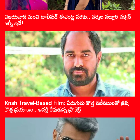
విజయవాడ నుంచి టాలీవుడ్ ఈవెంట్ల వరకు.. చర్మిల నల్లూరి సక్సెస్
జర్నీ ఇదే!
Krish Travel-Based Film: ఏడుగురు కొత్త నటీనటులతో క్రిష్
కొత్త ప్రయాణం.. ఆసక్తి రేపుతున్న ప్రాజెక్ట్