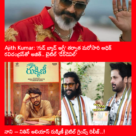
Ajith Kumar: ‘గుడ్ బ్యాడ్ అగ్లీ’ తర్వాత మరోసారి ఆధిక్
రవిచంద్రన్‌తో అజిత్.. టైటిల్ ‘డేర్‌డెవిల్’
నాని – నితిన్ అలియాస్ రుక్మిణీ టైటిల్ గ్లింప్స్ రిలీజ్..!