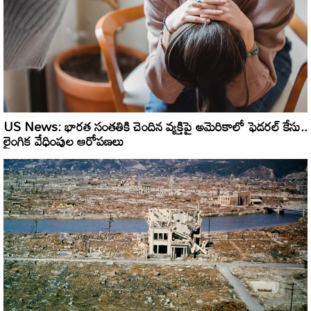
US News: భారత సంతతికి చెందిన వ్యక్తిపై అమెరికాలో ఫెడరల్ కేసు..
లైంగిక వేధింపుల ఆరోపణలు