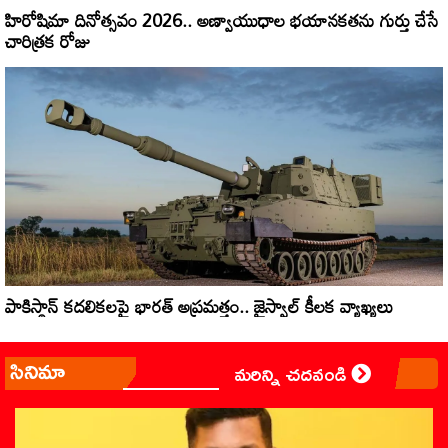
హిరోషిమా దినోత్సవం 2026.. అణ్వాయుధాల భయానకతను గుర్తు చేసే
చారిత్రక రోజు
పాకిస్థాన్‌ కదలికలపై భారత్‌ అప్రమత్తం.. జైస్వాల్‌ కీలక వ్యాఖ్యలు
సినిమా
మరిన్ని చదవండి