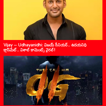
Vijay – Udhayanidhi: విజయ్ సీనియర్.. ఉదయనిధి
క్లాస్‌మేట్.. విశాల్ కామెంట్స్ వైరల్!