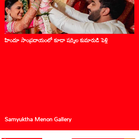
హిందూ సాంప్రదాయంలో కూడా షర్మిల కుమారుడి పెళ్లి
Samyuktha Menon Gallery