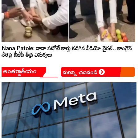
Nana Patole: నానా పటోలే కాళ్లు కడిగిన వీడియో వైరల్.. కాంగ్రెస్
నేతపై బీజేపీ తీవ్ర విమర్శలు
అంతర్జాతీయం
మరిన్ని చదవండి