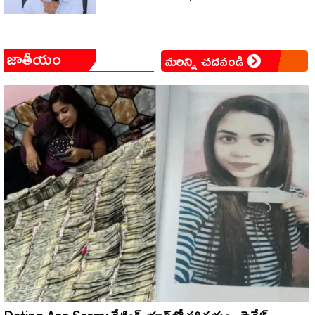
జాతీయం
మరిన్ని చదవండి