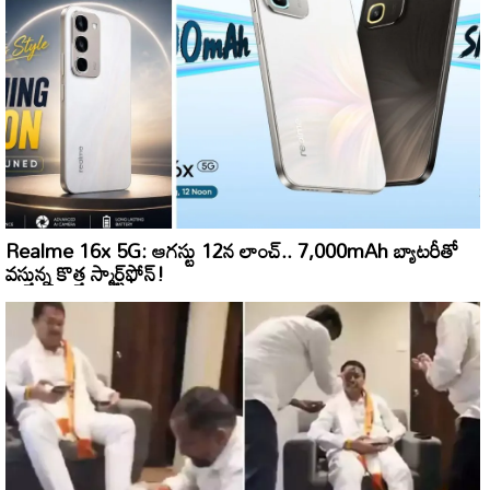
Realme 16x 5G: ఆగస్టు 12న లాంచ్.. 7,000mAh బ్యాటరీతో
వస్తున్న కొత్త స్మార్ట్‌ఫోన్!