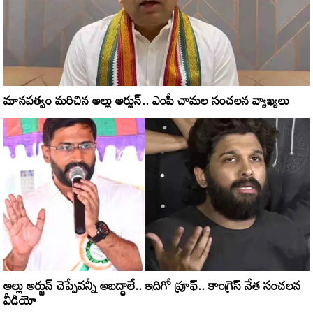
మానవత్వం మరిచిన అల్లు అర్జున్.. ఎంపీ చామల సంచలన వ్యాఖ్యలు
అల్లు అర్జున్‌ చెప్పేవన్నీ అబద్ధాలే.. ఇదిగో ప్రూఫ్.. కాంగ్రెస్ నేత సంచలన
వీడియో