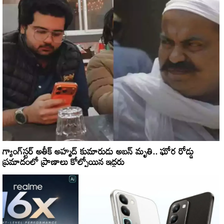
గ్యాంగ్‌స్టర్ అతీక్ అహ్మద్ కుమారుడు అబన్ మృతి.. ఘోర రోడ్డు
ప్రమాదంలో ప్రాణాలు కోల్పోయిన ఇద్దరు