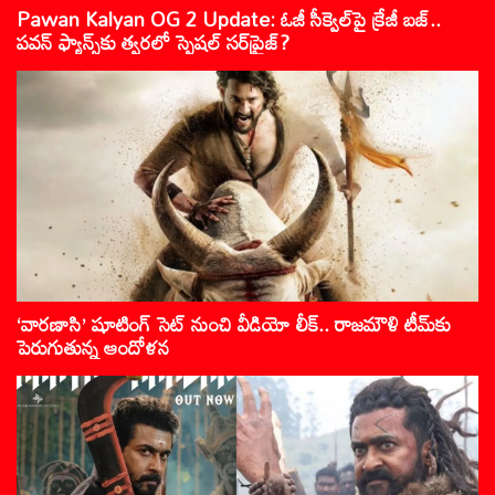
Pawan Kalyan OG 2 Update: ఓజీ సీక్వెల్‌పై క్రేజీ బజ్..
పవన్ ఫ్యాన్స్‌కు త్వరలో స్పెషల్ సర్‌ప్రైజ్?
‘వారణాసి’ షూటింగ్ సెట్ నుంచి వీడియో లీక్.. రాజమౌళి టీమ్‌కు
పెరుగుతున్న ఆందోళన