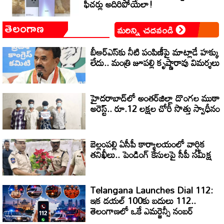
ఫీచర్లు అదిరిపోయేలా!
తెలంగాణ
మరిన్ని చదవండి
బీఆర్ఎస్‌కు నీటి పంపిణీపై మాట్లాడే హక్కు
లేదు.. మంత్రి జూపల్లి కృష్ణారావు విమర్శలు
హైదరాబాద్‌లో అంతర్‌జిల్లా దొంగల ముఠా
అరెస్ట్.. రూ.12 లక్షల చోరీ సొత్తు స్వాధీనం
బెల్లంపల్లి ఏసీపీ కార్యాలయంలో వార్షిక
తనిఖీలు.. పెండింగ్ కేసులపై సీపీ సమీక్ష
Telangana Launches Dial 112:
ఇక డయల్‌ 100కు బదులు 112..
తెలంగాణలో ఒకే ఎమర్జెన్సీ నంబర్‌