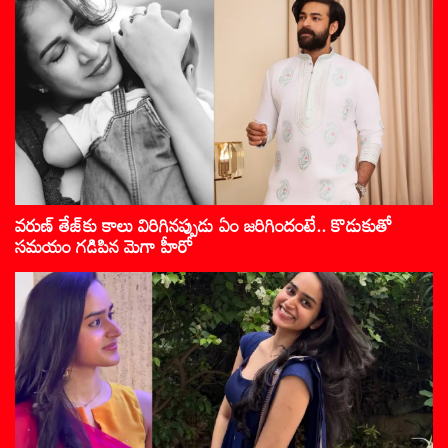
వరుణ్ తేజ్‌కు కాలు విరిగినప్పుడు ఏం జరిగిందంటే.. కొడుకుతో
సమయం గడిపిన మెగా హీరో