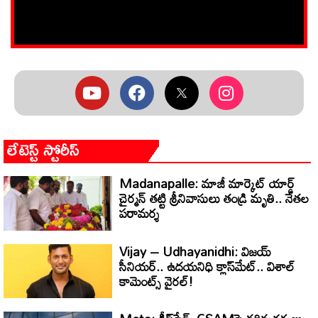
లేటెస్ట్ స్టోరీస్
Madanapalle: మాజీ మార్కెట్ యార్డ్
చైర్మన్ తట్టి శ్రీనివాసులు తండ్రి మృతి.. నేతల
పరామర్శ
Vijay – Udhayanidhi: విజయ్
సీనియర్.. ఉదయనిధి క్లాస్‌మేట్.. విశాల్
కామెంట్స్ వైరల్!