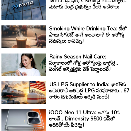
Meta: డీప్‌ఫేక్, CSAMపై కఠిన చర్యలు..
మెటాకు కేంద్ర ప్రభుత్వం కీలక ఆదేశాలు
Smoking While Drinking Tea: టీతో
పాటు సిగరెట్ తాగే అలవాటా? ఈ ఆరోగ్య
సమస్యలు రావచ్చు!
Rainy Season Nail Care:
వర్షాకాలంలో గోళ్ల ఆరోగ్యంపై జాగ్రత్త..
ఫంగల్ ఇన్ఫెక్షన్లకు చెక్ పెట్టాలంటే!
US LPG Supplier to India: భారత్‌కు
అమెరికానే అతిపెద్ద LPG సరఫరాదారు.. 67
శాతం దిగుమతులు అక్కడి నుంచే!
iQOO Neo 11 Ultra: ఆగస్టు 10న
లాంచ్.. Dimensity 9500 చిప్‌తో
అదిరిపోయే ఫీచర్లు!