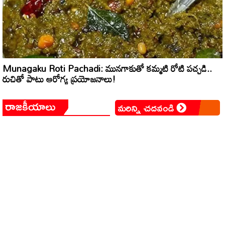
Munagaku Roti Pachadi: మునగాకుతో కమ్మటి రోటి పచ్చడి..
రుచితో పాటు ఆరోగ్య ప్రయోజనాలు!
రాజకీయాలు
మరిన్ని చదవండి