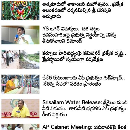
ఆత్మకూరులో శాకాంబరి మహోత్సవం.. ప్రత్యేక
అలంకరణలో దర్శనమిచ్చిన శ్రీ సరస్వతి
అమ్మవారు
YS జగన్ విమర్శలు.. దిశ చట్టం
ఉపసంహరణపై ప్రభుత్వ నిర్ణయాన్ని వెనక్కి
తీసుకోవాలని డిమాండ్
కర్నూలు పారిశుద్ధ్యంపై కమిషనర్ ప్రత్యేక దృష్టి..
క్షేత్రస్థాయిలో స్వయంగా పర్యవేక్షణ
చేనేత కుటుంబాలకు ఏపీ ప్రభుత్వం గుడ్‌న్యూస్..
‘నేతన్న సేవలో’ పథకం ప్రారంభం
Srisailam Water Release: శ్రీశైలం నుంచి
నీటి విడుదల.. తాగునీటి భద్రతకు ఏపీ ప్రభుత్వం
కీలక నిర్ణయం
AP Cabinet Meeting: అమరావతిపై కీలక