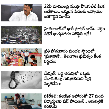
22ఏ భూములపై మంత్రి పొంగులేటి కీలక
ఆదేశాలు.. అర్హులైన పేదలకు అన్యాయం
జరగొద్దని సూచన
హైదరాబాద్‌లో భారీ ట్రాఫిక్ జామ్.. వర్షం
పడితే భాగ్యనగరం పరిస్థితి ఇదే!
ప్రతి సోమవారం మండల స్థాయిలో
‘ప్రజావాణి’.. తెలంగాణ ప్రభుత్వం కీలక
నిర్ణయం
మేడ్చల్: పెద్ద చెరువులో చెట్టుకు
వేలాడుతున్న గుర్తుతెలియని వ్యక్తి
మృతదేహం
నకిరేకల్: కలుషిత ఆహారంతో 27 మంది
విద్యార్థులకు ఫుడ్ పాయిజన్.. ఆసుపత్రికి
తరలింపు