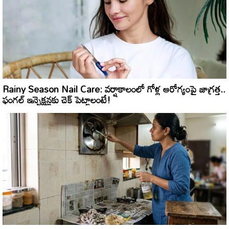
Rainy Season Nail Care: వర్షాకాలంలో గోళ్ల ఆరోగ్యంపై జాగ్రత్త..
ఫంగల్ ఇన్ఫెక్షన్లకు చెక్ పెట్టాలంటే!