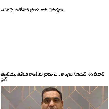
పవన్ పై మరోసారి ప్రకాశ్ రాజ్ విమర్శలు..
బీఆర్‌ఎస్, బీజేపీవి రాజకీయ డ్రామాలు.. కాంగ్రెస్‌ సీనియర్‌ నేత వీహెచ్‌
ఫైర్‌