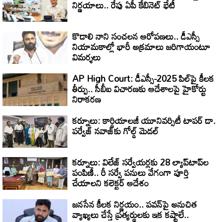
నిర్ణయాలు.. రేపు ఏపీ కేబినెట్ భేటీ
కొడాలి నాని సంచలన ఆరోపణలు.. డీఎస్సీ
నియామకాల్లో భారీ అక్రమాలు జరిగాయంటూ
విమర్శలు
AP High Court: డీఎస్సీ-2025 పిల్‌పై కీలక
తీర్పు.. సీబీఐ విచారణకు ఆదేశాలపై హైకోర్టు
నిరాకరణ
కర్నూలు: కార్డియాలజీ యూనివర్సిటీ టాపర్ డా.
పర్వేజ్ నవాజ్‌కు గోల్డ్ మెడల్
కర్నూలు: విలేజ్ సర్వేయర్లకు 28 ల్యాప్‌టాప్‌ల
పంపిణీ.. రీ సర్వే పనులు వేగంగా పూర్తి
చేయాలని కలెక్టర్ ఆదేశం
జనసేన కీలక నిర్ణయం.. పవన్‌పై అనుచిత
వ్యాఖ్యలు చేస్తే ప్రత్యర్థులకు ఇక కష్టాలే..