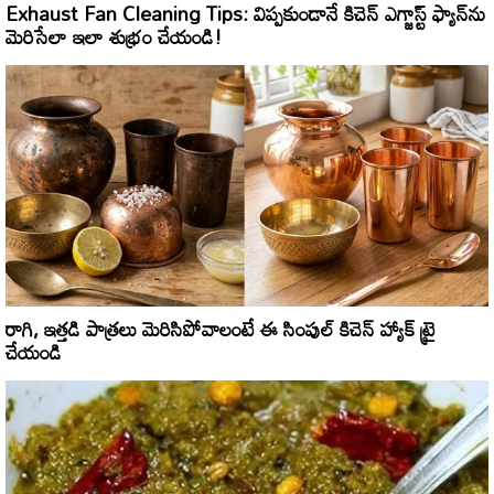
Exhaust Fan Cleaning Tips: విప్పకుండానే కిచెన్ ఎగ్జాస్ట్ ఫ్యాన్‌ను
మెరిసేలా ఇలా శుభ్రం చేయండి!
రాగి, ఇత్తడి పాత్రలు మెరిసిపోవాలంటే ఈ సింపుల్ కిచెన్ హ్యాక్ ట్రై
చేయండి