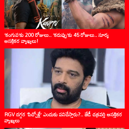
‘కంగువ’కు 200 రోజులు.. ‘కరుప్పు’కు 45 రోజులు.. సూర్య
ఆసక్తికర వ్యాఖ్యలు!
RGV దగ్గర ‘పిచ్చోళ్లే’ ఎందుకు పనిచేస్తారు?.. జేడీ చక్రవర్తి ఆసక్తికర
వ్యాఖ్యలు