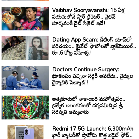
Vaibhav Sooryavanshi: 15 ఏళ్ల
వయసులోనే స్టార్ క్రికెటర్.. వైభవ్
సూర్యవంశీ డైట్ సీక్రెట్ ఇదే!
Dating App Scam: డేటింగ్ యాప్‌లో
పరిచయం.. ప్రైవేట్ ఫొటోలతో బ్లాక్‌మెయిల్..
రూ.6 కోట్ల వసూళ్లు!
Doctors Continue Surgery:
భూకంపం వచ్చినా సర్జరీ ఆపలేదు.. వైద్యుల
ధైర్యానికి సెల్యూట్!
ఆత్మకూరులో శాకాంబరి మహోత్సవం..
ప్రత్యేక అలంకరణలో దర్శనమిచ్చిన శ్రీ
సరస్వతి అమ్మవారు
Redmi 17 5G Launch: 6,300mAh
భారీ బ్యాటరీతో షావోమి కొత్త బడ్జెట్ ఫోన్..