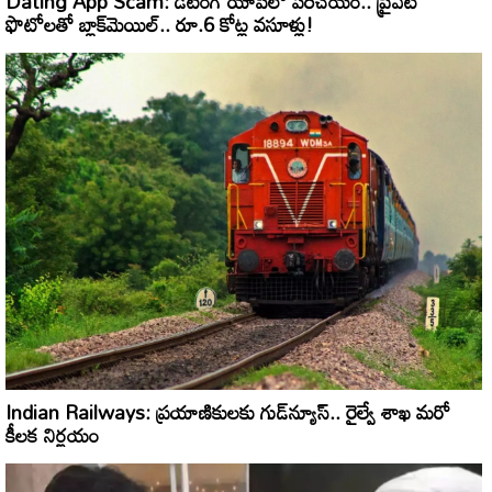
Dating App Scam: డేటింగ్ యాప్‌లో పరిచయం.. ప్రైవేట్
ఫొటోలతో బ్లాక్‌మెయిల్.. రూ.6 కోట్ల వసూళ్లు!
Indian Railways: ప్రయాణికులకు గుడ్‌న్యూస్.. రైల్వే శాఖ మరో
కీలక నిర్ణయం