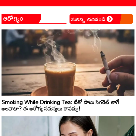
ఆరోగ్యం
మరిన్ని చదవండి
Smoking While Drinking Tea: టీతో పాటు సిగరెట్ తాగే
అలవాటా? ఈ ఆరోగ్య సమస్యలు రావచ్చు!