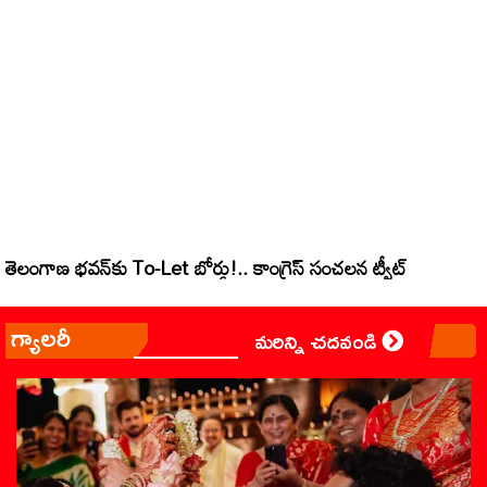
తెలంగాణ భవన్‌కు To-Let బోర్డు!.. కాంగ్రెస్‌ సంచలన ట్వీట్‌
గ్యాలరీ
మరిన్ని చదవండి