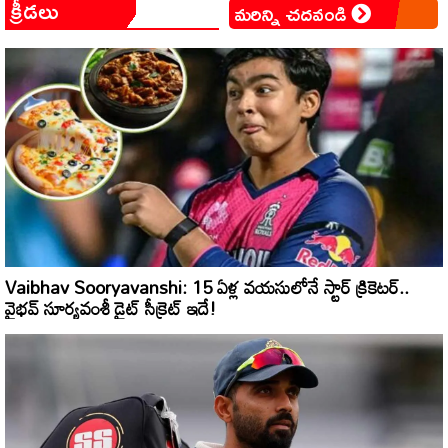
క్రీడలు
మరిన్ని చదవండి
Vaibhav Sooryavanshi: 15 ఏళ్ల వయసులోనే స్టార్ క్రికెటర్..
వైభవ్ సూర్యవంశీ డైట్ సీక్రెట్ ఇదే!