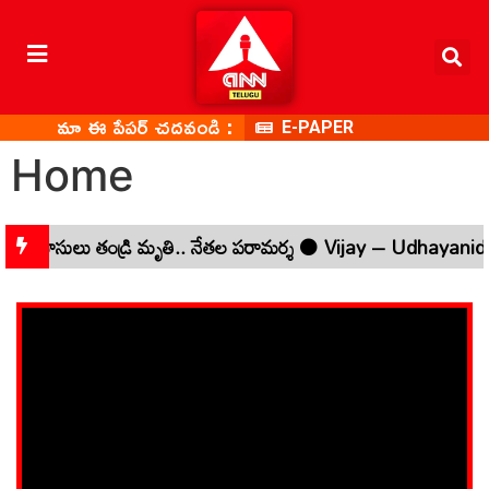
మా ఈ పేపర్ చదవండి :
E-PAPER
Home
ృతి.. నేతల పరామర్శ
Vijay – Udhayanidhi: విజయ్ సీనియర్.. ఉదయని