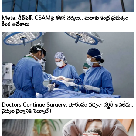
Meta: డీప్‌ఫేక్, CSAMపై కఠిన చర్యలు.. మెటాకు కేంద్ర ప్రభుత్వం
కీలక ఆదేశాలు
Doctors Continue Surgery: భూకంపం వచ్చినా సర్జరీ ఆపలేదు..
వైద్యుల ధైర్యానికి సెల్యూట్!