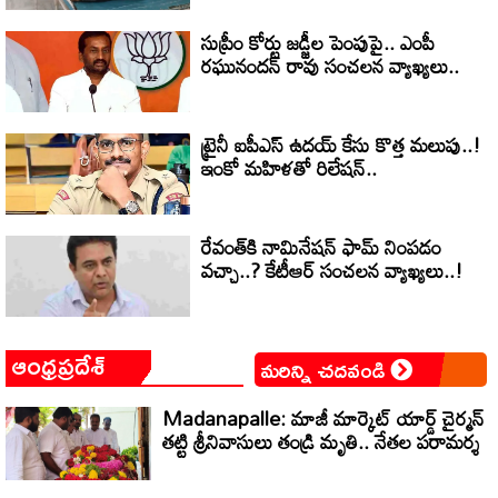
సుప్రీం కోర్టు జడ్జీల పెంపుపై.. ఎంపీ
రఘునందన్ రావు సంచలన వ్యాఖ్యలు..
ట్రైనీ ఐపీఎస్ ఉదయ్ కేసు కొత్త మలుపు..!
ఇంకో మహిళతో రిలేషన్..
రేవంత్‌కి నామినేషన్ ఫామ్ నింపడం
వచ్చా..? కేటీఆర్ సంచలన వ్యాఖ్యలు..!
ఆంధ్రప్రదేశ్
మరిన్ని చదవండి
Madanapalle: మాజీ మార్కెట్ యార్డ్ చైర్మన్
తట్టి శ్రీనివాసులు తండ్రి మృతి.. నేతల పరామర్శ