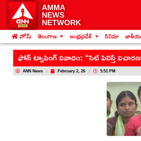
AMMA
NEWS
NETWORK
హోమ్
తెలంగాణ
ఆంధ్రప్రదేశ్
సినిమా
జాతీయ
ఫోన్ ట్యాపింగ్ వివాదం: “సిట్ పిలిస్తే విచారణక
ANN News
February 2, 26
5:51 PM