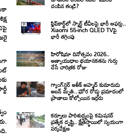
చంపిన తండ్రి?
ంకా
క్ష
ఫ్లిప్‌కార్ట్‌లో స్మార్ట్ టీవీలపై భారీ ఆఫర్లు..
ిపై
Xiaomi 55-inch QLED TVపై
జరై
భారీ తగ్గింపు
హిరోషిమా దినోత్సవం 2026..
ంగా
అణ్వాయుధాల భయానకతను గుర్తు
చేసే చారిత్రక రోజు
ెంట్
లకు
గ్యాంగ్‌స్టర్ అతీక్ అహ్మద్ కుమారుడు
్టీ
అబన్ మృతి.. ఘోర రోడ్డు ప్రమాదంలో
ప్రాణాలు కోల్పోయిన ఇద్దరు
్వం
కర్నూలు పారిశుద్ధ్యంపై కమిషనర్
రు.
ప్రత్యేక దృష్టి.. క్షేత్రస్థాయిలో స్వయంగా
పర్యవేక్షణ
ది.