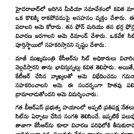
హైదరాబాద్‌లో జరిగిన మీడియా సమావేశంలో కవిత మాట్లా
ఒక కొలిక్కి రాకపోవడంపై అసహనం వ్యక్తం చేశారు. ఈ
పడాలని ఆమె కోరారు. తన ఫోన్ మరియు తన భర్త ఫోన్ల
విచారణ జరగాలని ఆమె డిమాండ్ చేశారు. ఒకవేళ సిట్ 
పూర్తిస్థాయిలో సహకరిస్తానని స్పష్టం చేశారు.
మాజీ ముఖ్యమంత్రి కేసీఆర్‌ను సిట్ అధికారులు విచా
వెల్లడిస్తారని తాను భావిస్తున్నట్లు కవిత తెలిపారు. అయ
కేటీఆర్ చేసిన వ్యాఖ్యలతో ఆమె విభేదించడం గమ
సహకరించాలని ఆమె ఈ సందర్భంగా హితవు పలికార
డ్రామాలాడుతోందని ఆమె విమర్శించారు.
గత బీఆర్ఎస్ ప్రభుత్వ హయాంలో అప్పటి ప్రతిపక్ష నేతలు
సిట్‌ను ఏర్పాటు చేసిన సంగతి తెలిసిందే. ఇప్పటికే పలువు
తాజాగా కేసీఆర్‌ను కూడా విచారణ పరిధిలోకి తీసుకు