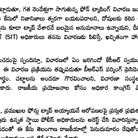
డుతూ, గత రెండేళ్లుగా సాగుతున్న ఫోన్ ట్యాపింగ్ విచారణ ఇ
 కేసులో నిజానిజాలు త్వరగా బయటపడాలని, దోషులకు కఠిన శి
ను కూడా ట్యాప్ చేశారనే బలమైన అనుమానాలు ఉన్నాయని, దీన
(SIT) అధికారులు తనను విచారణకు పిలిస్తే, ఖచ్చితంగా హా
రించడంపై స్పందిస్తూ, విచారణలో ఏం జరిగిందో కేసీఆర్ స్వయ
ితే, ఈ విచారణ ప్రక్రియను తప్పుపడుతూ బీఆర్ఎస్ వర్కింగ్ ప్రెసిడ
నార్హం. చట్టాలను అందరూ గౌరవించాలని, విచారణా సంస్థ
ు. రాజకీయ ప్రయోజనాల కోసం అధికార కాంగ్రెస్ పార
, ప్రముఖుల ఫోన్లు ట్యాప్ అయ్యాయనే ఆరోపణలపై ప్రస్తుత ప్రభుత
రు ఉన్నత స్థాయి పోలీస్ అధికారులను అరెస్ట్ చేసి విచారిస్తున్నా
రావడంతో ఈ కేసు తెలంగాణ రాజకీయాల్లో పెనుదుమారం రేపుతోం