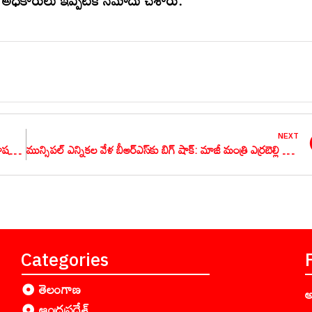
అధికారులు ఇప్పటికే నమోదు చేశారు.
NEXT
మెగా ఇంట కవలల సందడి: చరణ్-ఉపాసనలకు అల్లు అర్జున్ ఎమోషనల్ విషెస్!
మున్సిపల్ ఎన్నికల వేళ బీఆర్ఎస్‌కు బిగ్ షాక్: మాజీ మంత్రి ఎర్రబెల్లి సహా 33 మందిపై కేసు!
Categories
తెలంగాణ
అ
ఆంధ్రప్రదేశ్