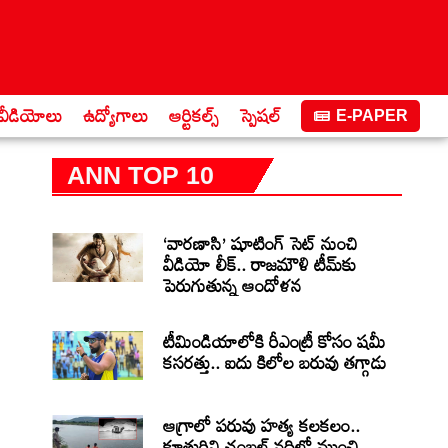
వీడియోలు
ఉద్యోగాలు
ఆర్టికల్స్
స్పెషల్
E-PAPER
ANN TOP 10
‘వారణాసి’ షూటింగ్ సెట్ నుంచి
వీడియో లీక్.. రాజమౌళి టీమ్‌కు
పెరుగుతున్న ఆందోళన
టీమిండియాలోకి రీఎంట్రీ కోసం షమీ
కసరత్తు.. ఐదు కిలోల బరువు తగ్గాడు
ఆగ్రాలో పరువు హత్య కలకలం..
కూతురిని చంబల్ నదిలో ముంచి