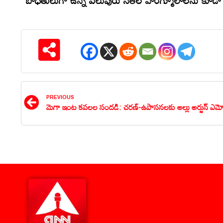
బాధితులుగా ఉన్న పలువురు నేతల వాంగ్మూలాలను కూడా 
PREVIOUS